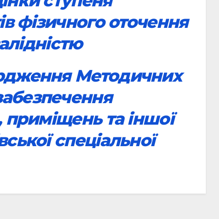
цінки ступеня
тів фізичного оточення
валідністю
ердження Методичних
забезпечення
, приміщень та іншої
вської спеціальної