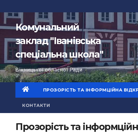
Перейти
до
вмісту
Комунальний
заклад "Іванівська
спеціальна школа"
Вінницької обласної Ради
ПРОЗОРІСТЬ ТА ІНФОРМЦІЙНА ВІДК
КОНТАКТИ
Прозорість та інформційн