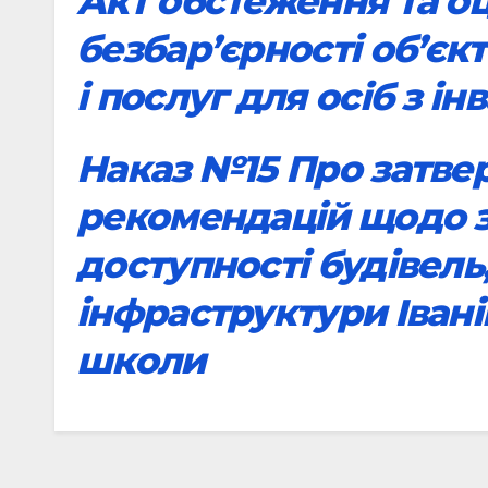
Акт обстеження та о
безбар’єрності об’єк
і послуг для осіб з ін
Наказ №15 Про затв
рекомендацій щодо 
доступності будівель
інфраструктури Івані
школи