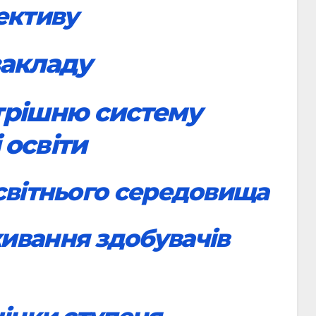
ективу
закладу
трішню систему
 освіти
світнього середовища
ивання здобувачів