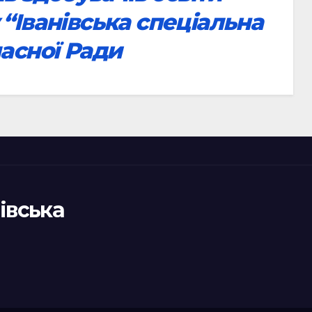
“Іванівська спеціальна
асної Ради
івська