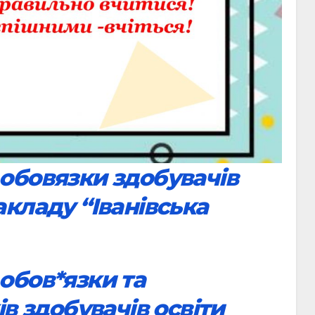
обовязки здобувачів
акладу “Іванівська
обов*язки та
ів здобувачів освіти