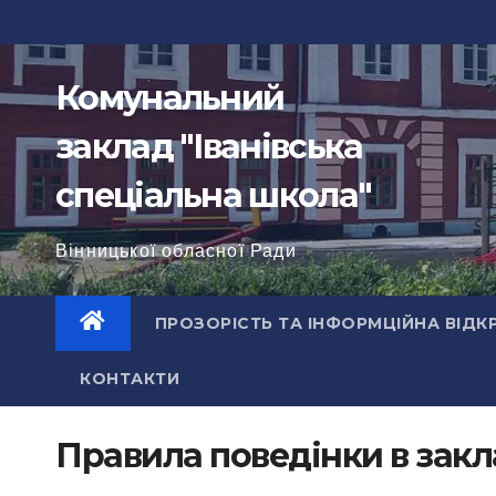
Перейти
до
вмісту
Комунальний
заклад "Іванівська
спеціальна школа"
Вінницької обласної Ради
ПРОЗОРІСТЬ ТА ІНФОРМЦІЙНА ВІДК
КОНТАКТИ
Правила поведінки в закл